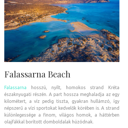
Falassarna Beach
Falassarna
hosszú, nyílt, homokos strand Kréta
északnyugati részén. A part hossza meghaladja az egy
kilométert, a víz pedig tiszta, gyakran hullámzó, így
népszerű a vízi sportokat kedvelők körében is. A strand
különlegessége a finom, világos homok, a háttérben
olajfákkal borított domboldalak húzódnak.