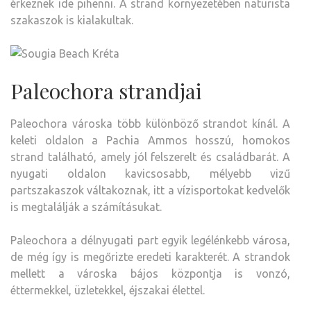
érkeznek ide pihenni. A strand környezetében naturista
szakaszok is kialakultak.
Paleochora strandjai
Paleochora városka több különböző strandot kínál. A
keleti oldalon a Pachia Ammos hosszú, homokos
strand található, amely jól felszerelt és családbarát. A
nyugati oldalon kavicsosabb, mélyebb vizű
partszakaszok váltakoznak, itt a vízisportokat kedvelők
is megtalálják a számításukat.
Paleochora a délnyugati part egyik legélénkebb városa,
de még így is megőrizte eredeti karakterét. A strandok
mellett a városka bájos központja is vonzó,
éttermekkel, üzletekkel, éjszakai élettel.