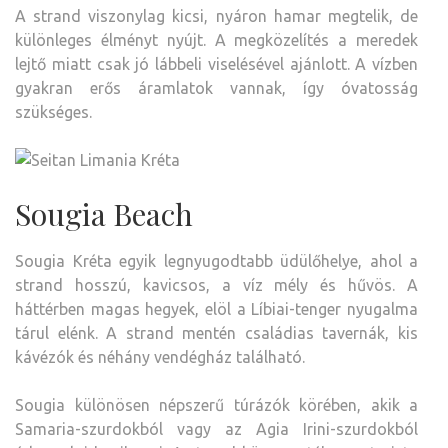
A strand viszonylag kicsi, nyáron hamar megtelik, de
különleges élményt nyújt. A megközelítés a meredek
lejtő miatt csak jó lábbeli viselésével ajánlott. A vízben
gyakran erős áramlatok vannak, így óvatosság
szükséges.
Sougia Beach
Sougia Kréta egyik legnyugodtabb üdülőhelye, ahol a
strand hosszú, kavicsos, a víz mély és hűvös. A
háttérben magas hegyek, elöl a Líbiai-tenger nyugalma
tárul elénk. A strand mentén családias tavernák, kis
kávézók és néhány vendégház található.
Sougia különösen népszerű túrázók körében, akik a
Samaria-szurdokból vagy az Agia Irini-szurdokból