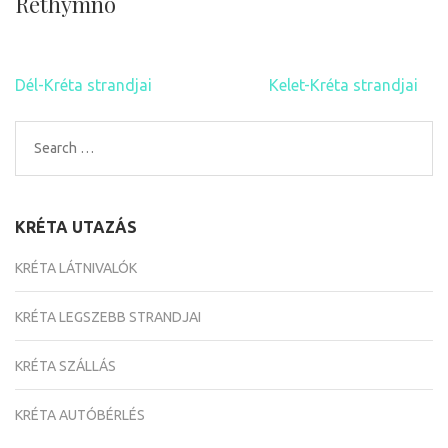
Rethymno
Bejegyzés
Dél-Kréta strandjai
Kelet-Kréta strandjai
navigáció
Search
for:
KRÉTA UTAZÁS
KRÉTA LÁTNIVALÓK
KRÉTA LEGSZEBB STRANDJAI
KRÉTA SZÁLLÁS
KRÉTA AUTÓBÉRLÉS