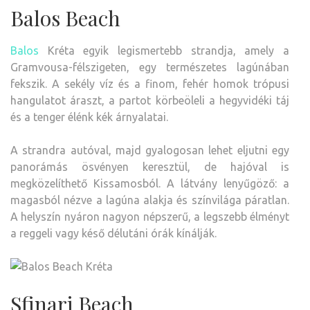
Balos Beach
Balos
Kréta egyik legismertebb strandja, amely a
Gramvousa-félszigeten, egy természetes lagúnában
fekszik. A sekély víz és a finom, fehér homok trópusi
hangulatot áraszt, a partot körbeöleli a hegyvidéki táj
és a tenger élénk kék árnyalatai.
A strandra autóval, majd gyalogosan lehet eljutni egy
panorámás ösvényen keresztül, de hajóval is
megközelíthető Kissamosból. A látvány lenyűgöző: a
magasból nézve a lagúna alakja és színvilága páratlan.
A helyszín nyáron nagyon népszerű, a legszebb élményt
a reggeli vagy késő délutáni órák kínálják.
Sfinari Beach