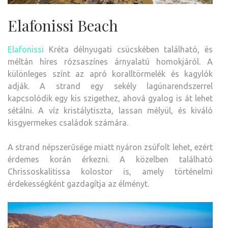
Elafonissi Beach
Elafonissi
Kréta délnyugati csücskében található, és
méltán híres rózsaszínes árnyalatú homokjáról. A
különleges színt az apró koralltörmelék és kagylók
adják. A strand egy sekély lagúnarendszerrel
kapcsolódik egy kis szigethez, ahová gyalog is át lehet
sétálni. A víz kristálytiszta, lassan mélyül, és kiváló
kisgyermekes családok számára.
A strand népszerűsége miatt nyáron zsúfolt lehet, ezért
érdemes korán érkezni. A közelben található
Chrissoskalitissa kolostor is, amely történelmi
érdekességként gazdagítja az élményt.