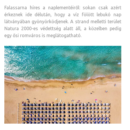
Falassarna híres a naplementéiről: sokan csak azért
érkeznek ide délután, hogy a víz fölött lebukó nap
látványában gyönyörködjenek. A strand melletti terület
Natura 2000-es védettség alatt áll, a közelben pedig
egy ősi romváros is meglátogatható.