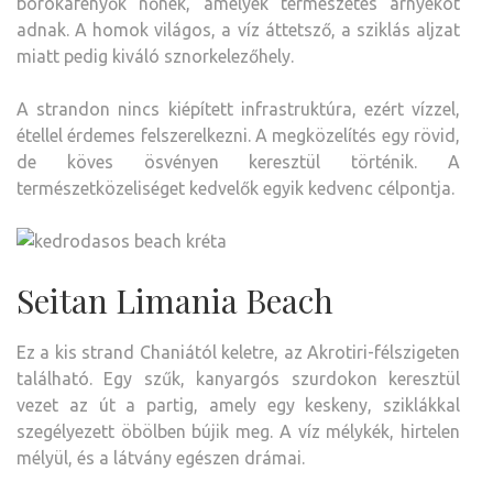
borókafenyők nőnek, amelyek természetes árnyékot
adnak. A homok világos, a víz áttetsző, a sziklás aljzat
miatt pedig kiváló sznorkelezőhely.
A strandon nincs kiépített infrastruktúra, ezért vízzel,
étellel érdemes felszerelkezni. A megközelítés egy rövid,
de köves ösvényen keresztül történik. A
természetközeliséget kedvelők egyik kedvenc célpontja.
Seitan Limania Beach
Ez a kis strand Chaniától keletre, az Akrotiri-félszigeten
található. Egy szűk, kanyargós szurdokon keresztül
vezet az út a partig, amely egy keskeny, sziklákkal
szegélyezett öbölben bújik meg. A víz mélykék, hirtelen
mélyül, és a látvány egészen drámai.