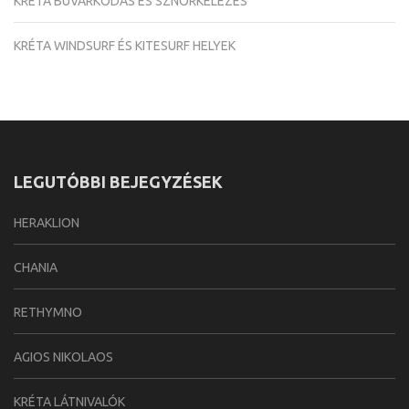
KRÉTA BÚVÁRKODÁS ÉS SZNORKELEZÉS
KRÉTA WINDSURF ÉS KITESURF HELYEK
LEGUTÓBBI BEJEGYZÉSEK
HERAKLION
CHANIA
RETHYMNO
AGIOS NIKOLAOS
KRÉTA LÁTNIVALÓK