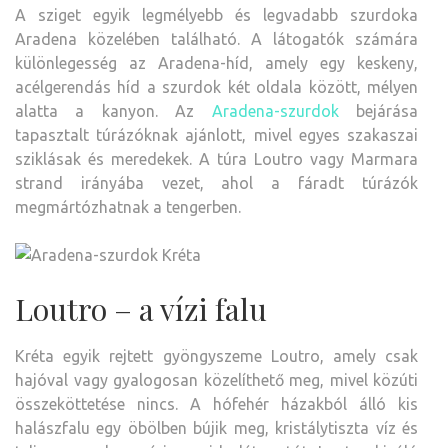
A sziget egyik legmélyebb és legvadabb szurdoka
Aradena közelében található. A látogatók számára
különlegesség az Aradena-híd, amely egy keskeny,
acélgerendás híd a szurdok két oldala között, mélyen
alatta a kanyon. Az
Aradena-szurdok
bejárása
tapasztalt túrázóknak ajánlott, mivel egyes szakaszai
sziklásak és meredekek. A túra Loutro vagy Marmara
strand irányába vezet, ahol a fáradt túrázók
megmártózhatnak a tengerben.
Loutro – a vízi falu
Kréta egyik rejtett gyöngyszeme Loutro, amely csak
hajóval vagy gyalogosan közelíthető meg, mivel közúti
összeköttetése nincs. A hófehér házakból álló kis
halászfalu egy öbölben bújik meg, kristálytiszta víz és