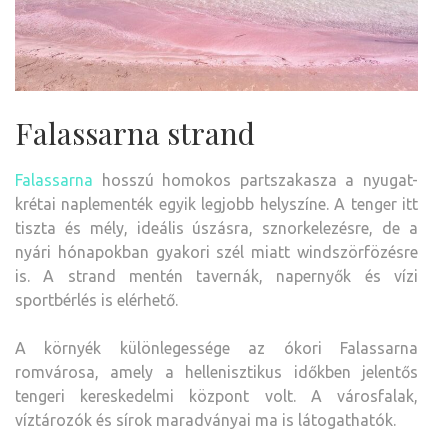
Falassarna strand
Falassarna
hosszú homokos partszakasza a nyugat-
krétai naplementék egyik legjobb helyszíne. A tenger itt
tiszta és mély, ideális úszásra, sznorkelezésre, de a
nyári hónapokban gyakori szél miatt windszörfözésre
is. A strand mentén tavernák, napernyők és vízi
sportbérlés is elérhető.
A környék különlegessége az ókori Falassarna
romvárosa, amely a hellenisztikus időkben jelentős
tengeri kereskedelmi központ volt. A városfalak,
víztározók és sírok maradványai ma is látogathatók.