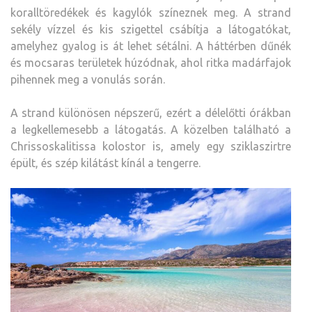
koralltöredékek és kagylók színeznek meg. A strand
sekély vízzel és kis szigettel csábítja a látogatókat,
amelyhez gyalog is át lehet sétálni. A háttérben dűnék
és mocsaras területek húzódnak, ahol ritka madárfajok
pihennek meg a vonulás során.
A strand különösen népszerű, ezért a délelőtti órákban
a legkellemesebb a látogatás. A közelben található a
Chrissoskalitissa kolostor is, amely egy sziklaszirtre
épült, és szép kilátást kínál a tengerre.