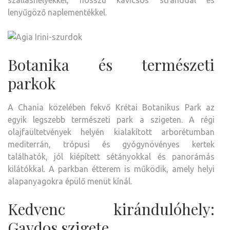
szálláshelyekkel, hosszú kavicsos stranddal és
lenyűgöző naplementékkel.
Botanika és természeti
parkok
A Chania közelében fekvő Krétai Botanikus Park az
egyik legszebb természeti park a szigeten. A régi
olajfaültetvények helyén kialakított arborétumban
mediterrán, trópusi és gyógynövényes kertek
találhatók, jól kiépített sétányokkal és panorámás
kilátókkal. A parkban étterem is működik, amely helyi
alapanyagokra épülő menüt kínál.
Kedvenc kirándulóhely:
Gavdos szigete