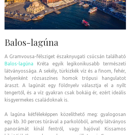
Balos-lagúna
A Gramvousa-félsziget északnyugati csúcsán található
Balos-lagúna
Kréta egyik legikonikusabb természeti
látványossága. A sekély, türkizkék víz és a finom, fehér,
helyenként rózsaszínes homok trópusi hangulatot
áraszt. A lagúnát egy földnyelv választja el a nyílt
tengertől, és a víz gyakran csak bokáig ér, ezért ideális
kisgyermekes családoknak is.
A lagúna kétféleképpen közelíthető meg: gyalogosan
egy kb. 30 perces túrával a parkolóból, amely látványos
panorámát kínál fentről, vagy hajóval Kissamos