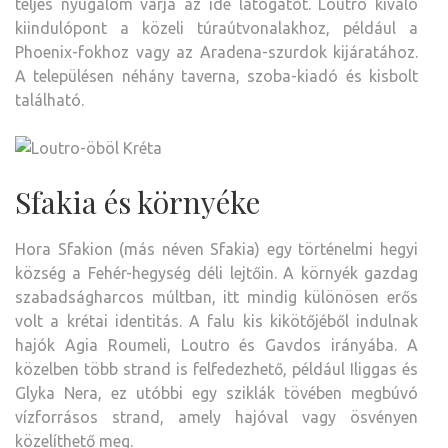
teljes nyugalom várja az ide látogatót. Loutro kiváló
kiindulópont a közeli túraútvonalakhoz, például a
Phoenix-fokhoz vagy az Aradena-szurdok kijáratához.
A településen néhány taverna, szoba-kiadó és kisbolt
található.
Sfakia és környéke
Hora Sfakion (más néven Sfakia) egy történelmi hegyi
község a Fehér-hegység déli lejtőin. A környék gazdag
szabadságharcos múltban, itt mindig különösen erős
volt a krétai identitás. A falu kis kikötőjéből indulnak
hajók Agia Roumeli, Loutro és Gavdos irányába. A
közelben több strand is felfedezhető, például Iliggas és
Glyka Nera, ez utóbbi egy sziklák tövében megbúvó
vízforrásos strand, amely hajóval vagy ösvényen
közelíthető meg.