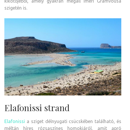
kikötőjéből, amely gyakran megáll Imeri Gramvousa
szigetén is.
Elafonissi strand
Elafonissi
a sziget délnyugati csücskében található, és
méltán híres rózsaszínes homokjáról, amit apró