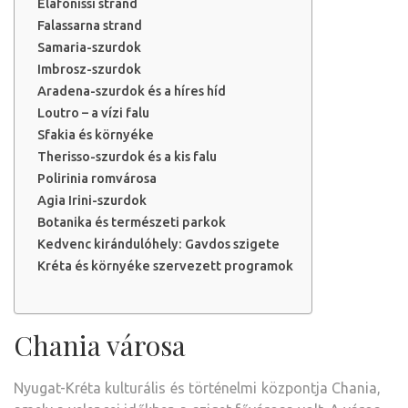
Elafonissi strand
Falassarna strand
Samaria-szurdok
Imbrosz-szurdok
Aradena-szurdok és a híres híd
Loutro – a vízi falu
Sfakia és környéke
Therisso-szurdok és a kis falu
Polirinia romvárosa
Agia Irini-szurdok
Botanika és természeti parkok
Kedvenc kirándulóhely: Gavdos szigete
Kréta és környéke szervezett programok
Chania városa
Nyugat-Kréta kulturális és történelmi központja Chania,