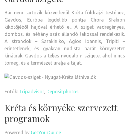
Bár nem tartozik közvetlenül Kréta földrajzi testéhez,
Gavdos, Európa legdélibb pontja Chora Sfakion
kikötőjéből hajóval érhető el. A sziget vadregényes,
dombos, és néhány száz állandó lakossal rendelkezik.
A strandok – Sarakiniko, Agios Ioannis, Tripiti –
érintetlenek, és gyakran nudista barát környezetet
kínálnak. Gavdos a teljes nyugalom szigete, ahol nincs
tömeg, és a természet uralja a tájat.
Fotók:
Tripadvisor
,
Depositphotos
Kréta és környéke szervezett
programok
Powered by
GetYourGuide