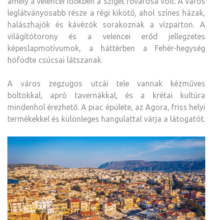
amely a velencei időkben a sziget fővárosa volt. A város
leglátványosabb része a régi kikötő, ahol színes házak,
halászhajók és kávézók sorakoznak a vízparton. A
világítótorony és a velencei erőd jellegzetes
képeslapmotívumok, a háttérben a Fehér-hegység
hófödte csúcsai látszanak.
A város zegzugos utcái tele vannak kézműves
boltokkal, apró tavernákkal, és a krétai kultúra
mindenhol érezhető. A piac épülete, az Agora, friss helyi
termékekkel és különleges hangulattal várja a látogatót.