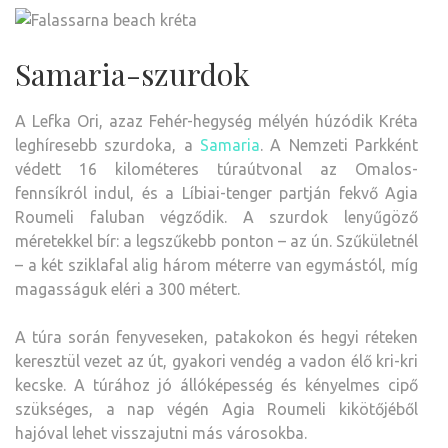
Samaria-szurdok
A Lefka Ori, azaz Fehér-hegység mélyén húzódik Kréta
leghíresebb szurdoka, a
Samaria
. A Nemzeti Parkként
védett 16 kilométeres túraútvonal az Omalos-
fennsíkról indul, és a Líbiai-tenger partján fekvő Agia
Roumeli faluban végződik. A szurdok lenyűgöző
méretekkel bír: a legszűkebb ponton – az ún. Szűkületnél
– a két sziklafal alig három méterre van egymástól, míg
magasságuk eléri a 300 métert.
A túra során fenyveseken, patakokon és hegyi réteken
keresztül vezet az út, gyakori vendég a vadon élő kri-kri
kecske. A túrához jó állóképesség és kényelmes cipő
szükséges, a nap végén Agia Roumeli kikötőjéből
hajóval lehet visszajutni más városokba.