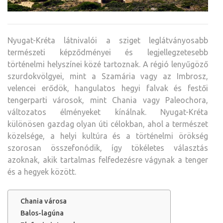
Nyugat-Kréta látnivalói a sziget leglátványosabb
természeti képződményei és legjellegzetesebb
történelmi helyszínei közé tartoznak. A régió lenyűgöző
szurdokvölgyei, mint a Szamária vagy az Imbrosz,
velencei erődök, hangulatos hegyi falvak és festői
tengerparti városok, mint Chania vagy Paleochora,
változatos élményeket kínálnak. Nyugat-Kréta
különösen gazdag olyan úti célokban, ahol a természet
közelsége, a helyi kultúra és a történelmi örökség
szorosan összefonódik, így tökéletes választás
azoknak, akik tartalmas felfedezésre vágynak a tenger
és a hegyek között.
Chania városa
Balos-lagúna