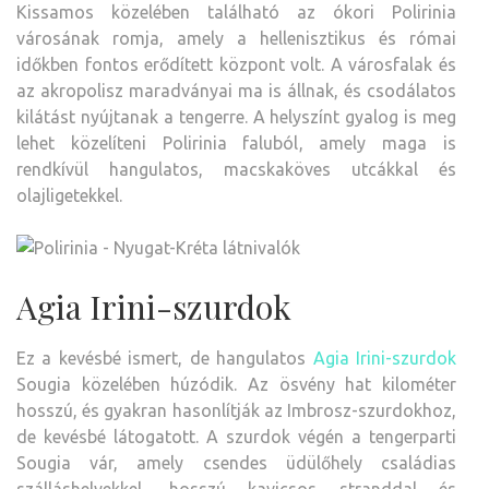
Kissamos közelében található az ókori Polirinia
városának romja, amely a hellenisztikus és római
időkben fontos erődített központ volt. A városfalak és
az akropolisz maradványai ma is állnak, és csodálatos
kilátást nyújtanak a tengerre. A helyszínt gyalog is meg
lehet közelíteni Polirinia faluból, amely maga is
rendkívül hangulatos, macskaköves utcákkal és
olajligetekkel.
Agia Irini-szurdok
Ez a kevésbé ismert, de hangulatos
Agia Irini-szurdok
Sougia közelében húzódik. Az ösvény hat kilométer
hosszú, és gyakran hasonlítják az Imbrosz-szurdokhoz,
de kevésbé látogatott. A szurdok végén a tengerparti
Sougia vár, amely csendes üdülőhely családias