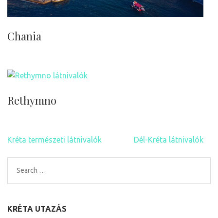
Chania
Rethymno
Bejegyzés
Kréta természeti látnivalók
Dél-Kréta látnivalók
navigáció
Search
for:
KRÉTA UTAZÁS