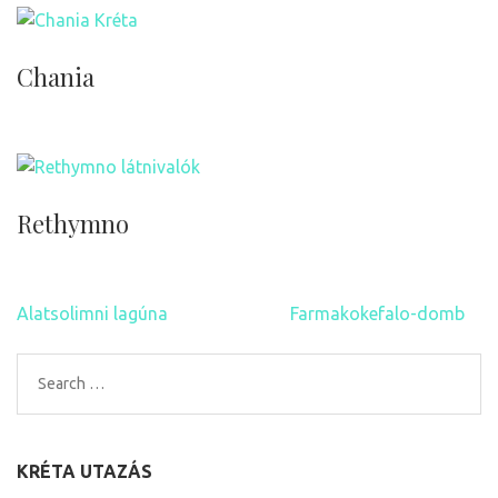
Chania
Rethymno
Bejegyzés
Alatsolimni lagúna
Farmakokefalo-domb
navigáció
Search
for:
KRÉTA UTAZÁS