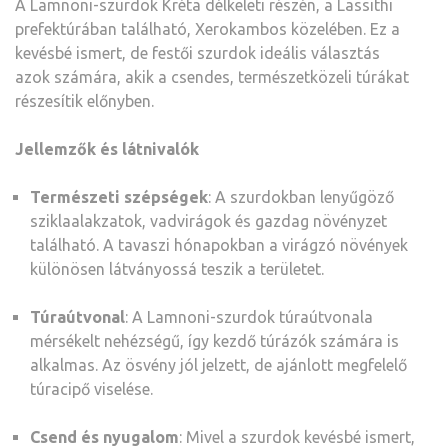
A Lamnoni-szurdok Kréta délkeleti részén, a Lassithi
prefektúrában található, Xerokambos közelében.
Ez a
kevésbé ismert, de festői szurdok ideális választás
azok számára, akik a csendes, természetközeli túrákat
részesítik előnyben.
Jellemzők és látnivalók
Természeti szépségek
:
A szurdokban lenyűgöző
sziklaalakzatok, vadvirágok és gazdag növényzet
található.
A tavaszi hónapokban a virágzó növények
különösen látványossá teszik a területet.
Túraútvonal
:
A Lamnoni-szurdok túraútvonala
mérsékelt nehézségű, így kezdő túrázók számára is
alkalmas.
Az ösvény jól jelzett, de ajánlott megfelelő
túracipő viselése.
Csend és nyugalom
:
Mivel a szurdok kevésbé ismert,